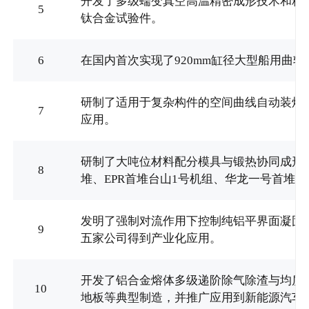
开发了多级蠕变真空高温精密成形技术和精密模
5
钛合金试验件。
6
在国内首次实现了920mm缸径大型船用曲
研制了适用于复杂构件的空间曲线自动装焊
7
应用。
研制了大吨位材料配分模具与锻热协同成形装
8
堆、EPR首堆台山1号机组、华龙一号首堆
发明了强制对流作用下控制纯铝平界面凝固
9
五家公司得到产业化应用。
开发了铝合金熔体多级递阶除气除渣与均质
10
地板等典型制造，并推广应用到新能源汽车