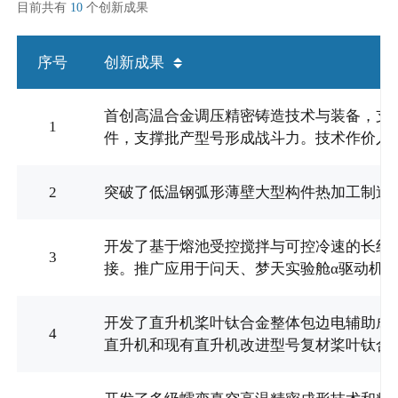
目前共有
10
个创新成果
序号
创新成果
首创高温合金调压精密铸造技术与装备，支持
1
件，支撑批产型号形成战斗力。技术作价入
2
突破了低温钢弧形薄壁大型构件热加工制造关
开发了基于熔池受控搅拌与可控冷速的长线
3
接。推广应用于问天、梦天实验舱α驱动机
开发了直升机桨叶钛合金整体包边电辅助成形
4
直升机和现有直升机改进型号复材桨叶钛合