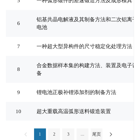
5
一种弧形锻件的差速锻造方法及成形模具
铝基共晶电解液及其制备方法和二次铝离子
6
电池
7
一种超大型异构件的尺寸稳定化处理方法
合金数据样本集的构建方法、装置及电子设
8
备
9
锂电池正极补锂添加剂的制备方法
10
超大重载高温弧形送料锻造装置

1
2
3
...
尾页
