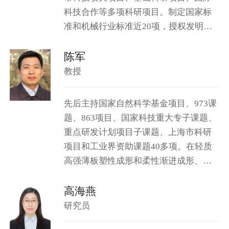
科技合作等多项科研项目。制定国家标
准和机械行业标准近20项，授权发明专
利近30项。
陈军
教授
先后主持国家自然科学基金项目、973课
题、863项目、国家科技重大专子课题、
重点研发计划项目子课题、上海市科研
项目和工业界资助课题40多项。在轻质
高强薄板塑性成形和柔性渐进成形、塑
性变形力学模型及其多物理场数值仿
真、智能设计与设计优化方面，取得了
高海燕
具有学术创新性和工业应用...
研究员